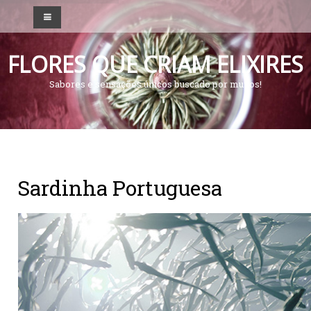
F
L
O
R
E
S
Q
U
E
C
R
I
A
M
E
L
I
X
I
R
E
S
Sabores e sensações únicos buscado por muitos!
Sardinha Portuguesa