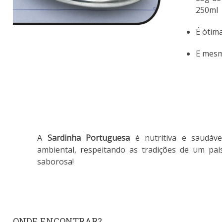
250ml
É ótim
E mesm
A
Sardinha Portuguesa
é nutritiva e saudáv
ambiental, respeitando as tradições de um paí
saborosa!
ONDE ENCONTRAR?