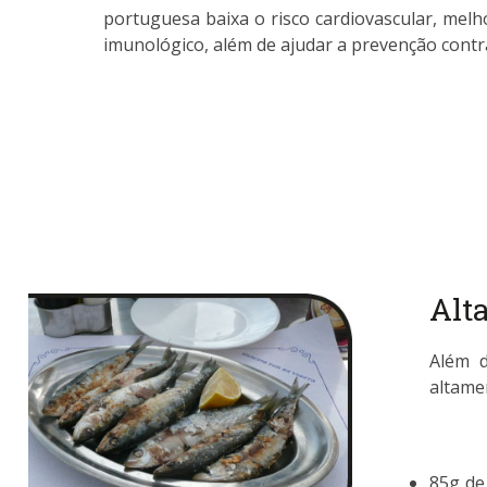
portuguesa baixa o risco cardiovascular, melho
imunológico, além de ajudar a prevenção contr
Alt
Além d
altamen
85g de