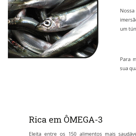
Nossa 
imersã
um túne
Para m
sua qua
Rica em ÔMEGA-3
Eleita entre os 150 alimentos mais saudá