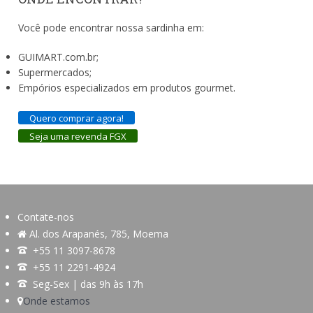
Você pode encontrar nossa sardinha em:
GUIMART.com.br;
Supermercados;
Empórios especializados em produtos gourmet.
Quero comprar agora!
Seja uma revenda FGX
Contate-nos
Al. dos Arapanés, 785, Moema
+55 11 3097-8678
+55 11 2291-4924
Seg-Sex | das 9h às 17h
Onde estamos