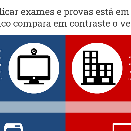
icar exames e provas está em
ico compara em contraste o ve
m
ou
E
do
E
e
o
el
r