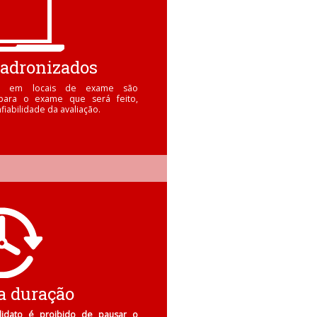
adronizados
dos em locais de exame são
para o exame que será feito,
iabilidade da avaliação.
a duração
didato é proibido de pausar o