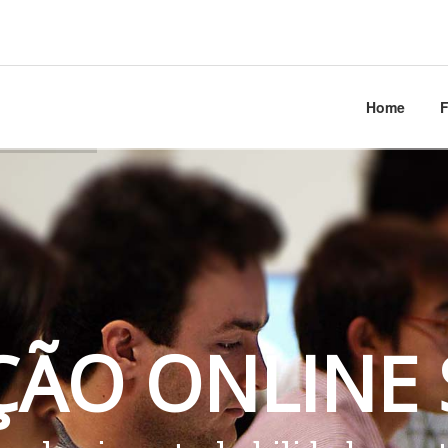
Home
Ç
Ã
O
O
N
L
I
N
E