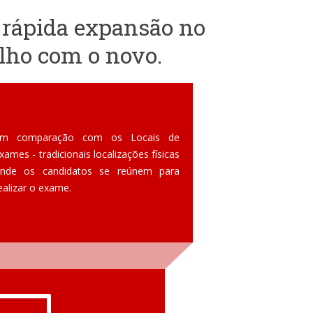
 rápida expansão no
lho com o novo.
m comparação com os Locais de
xames - tradicionais localizações físicas
nde os candidatos se reúnem para
ealizar o exame.