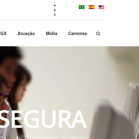
FGX
Atuação
Mídia
Carreiras
S
E
G
U
R
A