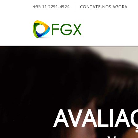
+55 11 2291-4924
CONTATE-NOS AGORA
A
V
A
L
I
A