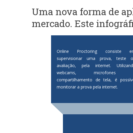
Uma nova forma de apl
mercado. Este infográf
Online Proctoring consiste e
supervisionar uma prova, teste 
avaliação, pela internet. Utilizan
webcams, microfones 
compartilhamento de tela, é possív
monitorar a prova pela internet.