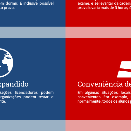
m dormir. É inclusive possível
exame, e se levantar da cadeir
o prazo.
prova levaria mais de 3 horas, é
xpandido
Conveniência de
izações licenciadoras podem
Em algumas situações, loca
organizações podem testar e
convenientes. Por exemplo, 
nte.
normalmente, todos os alunos 