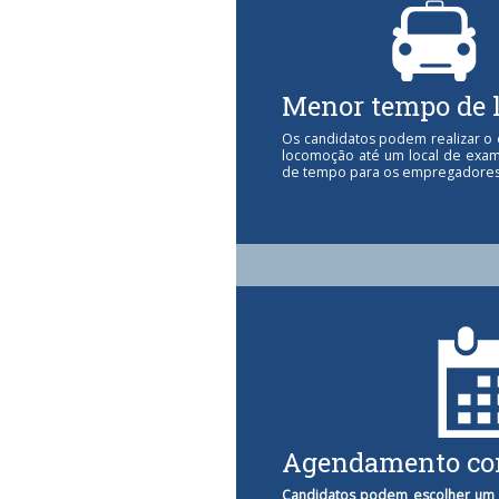
Menor tempo de 
Os candidatos podem realizar 
locomoção até um local de exa
de tempo para os empregadores 
Agendamento co
Candidatos podem escolher um h