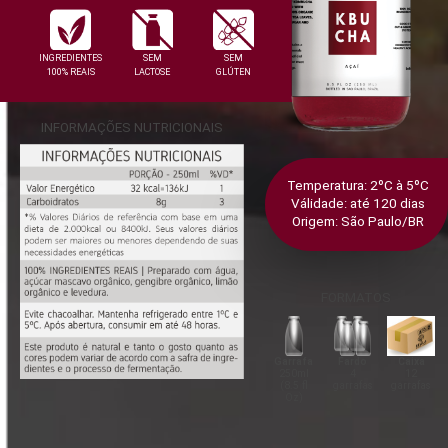
INGREDIENTES
SEM
SEM
100% REAIS
LACTOSE
GLÚTEN
INFORMAÇÕES NUTRICIONAIS
Temperatura: 2ºC à 5ºC
Válidade: até 120 dias
Origem: São Paulo/BR
FORMATOS
Garrafa
Fardo
Caixa
250ml
4
12
(8.5 fl
garrafas
garrafas
Oz)