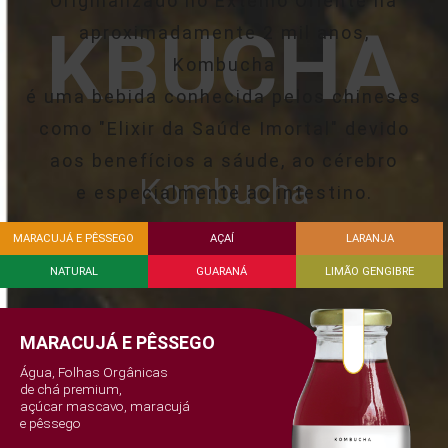
Originalizado no Extemo Oriente há
KBUCHA
aproximadamente 2 mil anos,
Kombucha
é uma bebida conhecida pelos chineses
como "Elixir da Saúde Imortal" devido
aos benefícios a sáude, ao cérebro
Kombucha
e especialmente ao intestino.
MARACUJÁ E PÊSSEGO
AÇAÍ
LARANJA
NATURAL
GUARANÁ
LIMÃO GENGIBRE
MARACUJÁ E PÊSSEGO
Água, Folhas Orgânicas
de chá premium,
açúcar mascavo, maracujá
e pêssego