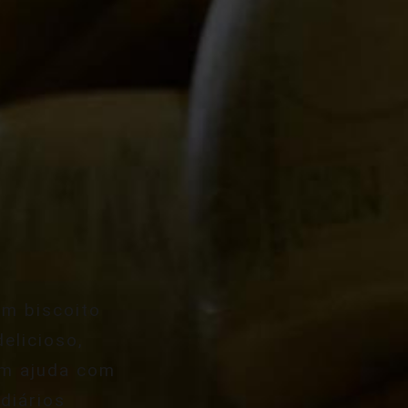
um biscoito
delicioso,
m ajuda com
 diários