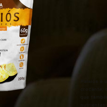
Palaiós é 
crocante, 
que també
nutrientes