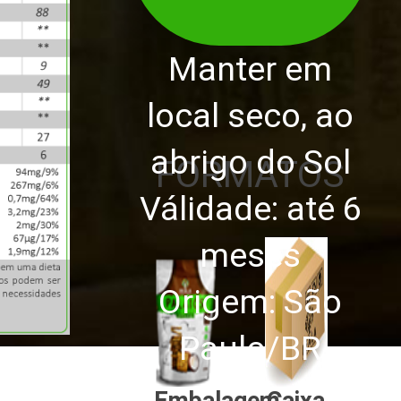
Manter em
local seco, ao
abrigo do Sol
FORMATOS
Válidade: até 6
meses
Origem: São
Paulo/BR